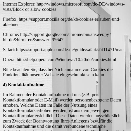
Internet Explorer: http://windows.microsoft.com/de-DE/windows-
vista/Block-or-allow-cookies
Firefox: https://support.mozilla.org/de/kb/cookies-erlauben-und-
ablehnen
Chrome: http://support.google.com/chrome/bin/answer.py?
hl=de&hlrm=en&answer=95647
Safari: https://support.apple.com/de-de/guide/safari/sfri11471/mac
Opera: http://help.opera.com/Windows/10.20/de/cookies.html
Bitte beachten Sie, dass bei Nichtannahme von Cookies die
Funktionalität unserer Website eingeschränkt sein kann.
4) Kontaktaufnahme
Im Rahmen der Kontaktaufnahme mit uns (z.B. per
Kontaktformular oder E-Mail) werden personenbezogene Daten
erhoben. Welche Daten im Falle der Nutzung eines
Kontaktformulars erhoben werden, ist aus dem jeweiligen
Kontaktformular ersichtlich. Diese Daten werden ausschließlich
zum Zweck der Beantwortung Ihres Anliegens bzw. für die
Kontaktaufnahme und die damit verbundene technische