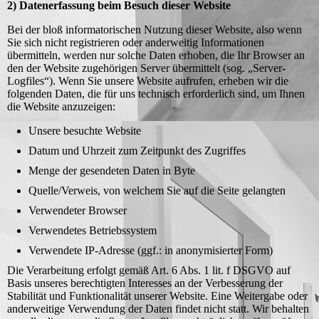
2) Datenerfassung beim Besuch dieser Website
Bei der bloß informatorischen Nutzung dieser Website, also wenn
Sie sich nicht registrieren oder anderweitig Informationen
übermitteln, werden nur solche Daten erhoben, die Ihr Browser an
den der Website zugehörigen Server übermittelt (sog. „Server-
Logfiles“). Wenn Sie unsere Website aufrufen, erheben wir die
folgenden Daten, die für uns technisch erforderlich sind, um Ihnen
die Website anzuzeigen:
Unsere besuchte Website
Datum und Uhrzeit zum Zeitpunkt des Zugriffes
Menge der gesendeten Daten in Byte
Quelle/Verweis, von welchem Sie auf die Seite gelangten
Verwendeter Browser
Verwendetes Betriebssystem
Verwendete IP-Adresse (ggf.: in anonymisierter Form)
Die Verarbeitung erfolgt gemäß Art. 6 Abs. 1 lit. f DSGVO auf
Basis unseres berechtigten Interesses an der Verbesserung der
Stabilität und Funktionalität unserer Website. Eine Weitergabe oder
anderweitige Verwendung der Daten findet nicht statt. Wir behalten