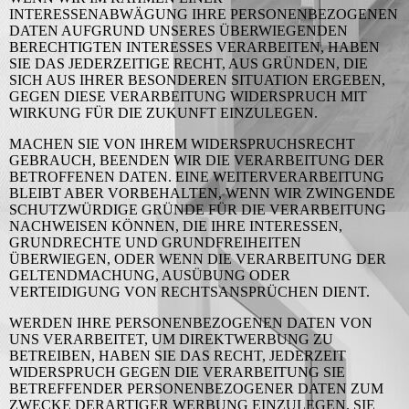
INTERESSENABWÄGUNG IHRE PERSONENBEZOGENEN
DATEN AUFGRUND UNSERES ÜBERWIEGENDEN
BERECHTIGTEN INTERESSES VERARBEITEN, HABEN
SIE DAS JEDERZEITIGE RECHT, AUS GRÜNDEN, DIE
SICH AUS IHRER BESONDEREN SITUATION ERGEBEN,
GEGEN DIESE VERARBEITUNG WIDERSPRUCH MIT
WIRKUNG FÜR DIE ZUKUNFT EINZULEGEN.
MACHEN SIE VON IHREM WIDERSPRUCHSRECHT
GEBRAUCH, BEENDEN WIR DIE VERARBEITUNG DER
BETROFFENEN DATEN. EINE WEITERVERARBEITUNG
BLEIBT ABER VORBEHALTEN, WENN WIR ZWINGENDE
SCHUTZWÜRDIGE GRÜNDE FÜR DIE VERARBEITUNG
NACHWEISEN KÖNNEN, DIE IHRE INTERESSEN,
GRUNDRECHTE UND GRUNDFREIHEITEN
ÜBERWIEGEN, ODER WENN DIE VERARBEITUNG DER
GELTENDMACHUNG, AUSÜBUNG ODER
VERTEIDIGUNG VON RECHTSANSPRÜCHEN DIENT.
WERDEN IHRE PERSONENBEZOGENEN DATEN VON
UNS VERARBEITET, UM DIREKTWERBUNG ZU
BETREIBEN, HABEN SIE DAS RECHT, JEDERZEIT
WIDERSPRUCH GEGEN DIE VERARBEITUNG SIE
BETREFFENDER PERSONENBEZOGENER DATEN ZUM
ZWECKE DERARTIGER WERBUNG EINZULEGEN. SIE