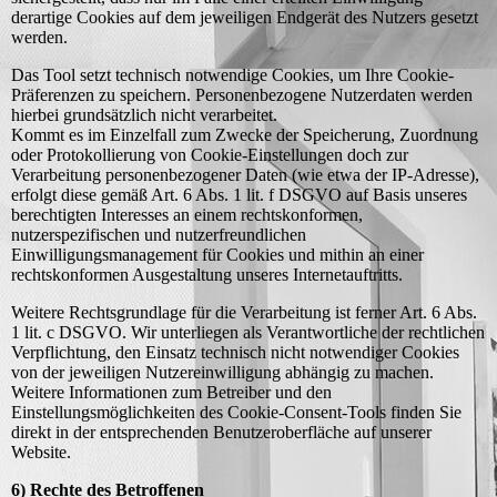
derartige Cookies auf dem jeweiligen Endgerät des Nutzers gesetzt
werden.
Das Tool setzt technisch notwendige Cookies, um Ihre Cookie-
Präferenzen zu speichern. Personenbezogene Nutzerdaten werden
hierbei grundsätzlich nicht verarbeitet.
Kommt es im Einzelfall zum Zwecke der Speicherung, Zuordnung
oder Protokollierung von Cookie-Einstellungen doch zur
Verarbeitung personenbezogener Daten (wie etwa der IP-Adresse),
erfolgt diese gemäß Art. 6 Abs. 1 lit. f DSGVO auf Basis unseres
berechtigten Interesses an einem rechtskonformen,
nutzerspezifischen und nutzerfreundlichen
Einwilligungsmanagement für Cookies und mithin an einer
rechtskonformen Ausgestaltung unseres Internetauftritts.
Weitere Rechtsgrundlage für die Verarbeitung ist ferner Art. 6 Abs.
1 lit. c DSGVO. Wir unterliegen als Verantwortliche der rechtlichen
Verpflichtung, den Einsatz technisch nicht notwendiger Cookies
von der jeweiligen Nutzereinwilligung abhängig zu machen.
Weitere Informationen zum Betreiber und den
Einstellungsmöglichkeiten des Cookie-Consent-Tools finden Sie
direkt in der entsprechenden Benutzeroberfläche auf unserer
Website.
6) Rechte des Betroffenen