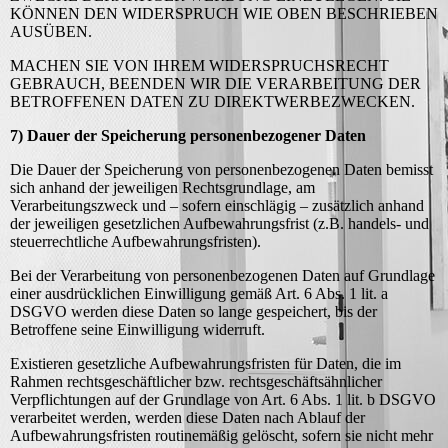
KÖNNEN DEN WIDERSPRUCH WIE OBEN BESCHRIEBEN
AUSÜBEN.
MACHEN SIE VON IHREM WIDERSPRUCHSRECHT
GEBRAUCH, BEENDEN WIR DIE VERARBEITUNG DER
BETROFFENEN DATEN ZU DIREKTWERBEZWECKEN.
7) Dauer der Speicherung personenbezogener Daten
Die Dauer der Speicherung von personenbezogenen Daten bemisst
sich anhand der jeweiligen Rechtsgrundlage, am
Verarbeitungszweck und – sofern einschlägig – zusätzlich anhand
der jeweiligen gesetzlichen Aufbewahrungsfrist (z.B. handels- und
steuerrechtliche Aufbewahrungsfristen).
Bei der Verarbeitung von personenbezogenen Daten auf Grundlage
einer ausdrücklichen Einwilligung gemäß Art. 6 Abs. 1 lit. a
DSGVO werden diese Daten so lange gespeichert, bis der
Betroffene seine Einwilligung widerruft.
Existieren gesetzliche Aufbewahrungsfristen für Daten, die im
Rahmen rechtsgeschäftlicher bzw. rechtsgeschäftsähnlicher
Verpflichtungen auf der Grundlage von Art. 6 Abs. 1 lit. b DSGVO
verarbeitet werden, werden diese Daten nach Ablauf der
Aufbewahrungsfristen routinemäßig gelöscht, sofern sie nicht mehr