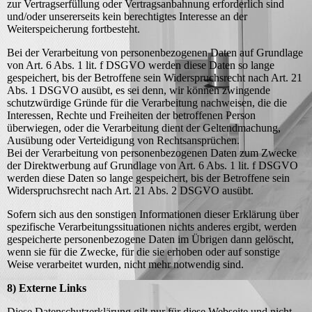
zur Vertragserfüllung oder Vertragsanbahnung erforderlich sind
und/oder unsererseits kein berechtigtes Interesse an der
Weiterspeicherung fortbesteht.
Bei der Verarbeitung von personenbezogenen Daten auf Grundlage
von Art. 6 Abs. 1 lit. f DSGVO werden diese Daten so lange
gespeichert, bis der Betroffene sein Widerspruchsrecht nach Art. 21
Abs. 1 DSGVO ausübt, es sei denn, wir können zwingende
schutzwürdige Gründe für die Verarbeitung nachweisen, die die
Interessen, Rechte und Freiheiten der betroffenen Person
überwiegen, oder die Verarbeitung dient der Geltendmachung,
Ausübung oder Verteidigung von Rechtsansprüchen.
Bei der Verarbeitung von personenbezogenen Daten zum Zwecke
der Direktwerbung auf Grundlage von Art. 6 Abs. 1 lit. f DSGVO
werden diese Daten so lange gespeichert, bis der Betroffene sein
Widerspruchsrecht nach Art. 21 Abs. 2 DSGVO ausübt.
Sofern sich aus den sonstigen Informationen dieser Erklärung über
spezifische Verarbeitungssituationen nichts anderes ergibt, werden
gespeicherte personenbezogene Daten im Übrigen dann gelöscht,
wenn sie für die Zwecke, für die sie erhoben oder auf sonstige
Weise verarbeitet wurden, nicht mehr notwendig sind.
8) Externe Links
Diese Datenschutzerklärung gilt nur für diese Webseite und nicht