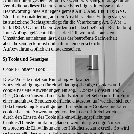
Administration gespeichert und verwendet. Rechtsgrundlage für die
Verarbeitung dieser Daten ist unser berechtigtes Interesse an der
Beantwortung Ihres Anliegens gemäß Art. 6 Abs. 1 lit. f DSGVO.
Zielt Ihre Kontaktierung auf den Abschluss eines Vertrages ab, so
ist zusätzliche Rechtsgrundlage für die Verarbeitung Art. 6 Abs. 1
lit. b DSGVO. Ihre Daten werden nach abschließender Bearbeitung
Ihrer Anfrage gelöscht. Dies ist der Fall, wenn sich aus den
Umständen entnehmen lässt, dass der betroffene Sachverhalt
abschließend geklärt ist und sofern keine gesetzlichen
Aufbewahrungspflichten entgegenstehen.
5) Tools und Sonstiges
Cookie-Consent-Tool:
Diese Website nutzt zur Einholung wirksamer
Nutzereinwilligungen für einwilligungspflichtige Cookies und
cookie-basierte Anwendungen ein sog. „Cookie-Consent-Tool“.
Das „Cookie-Consent-Tool“ wird Nutzern bei Seitenaufruf in Form
einer interaktive Benutzeroberfläche angezeigt, auf welcher sich per
Häkchensetzung Einwilligungen für bestimmte Cookies und/oder
cookie-basierte Anwendungen erteilen lassen. Hierbei werden
durch den Einsatz des Tools alle einwilligungspflichtigen
Cookies/Dienste nur dann geladen, wenn der jeweilige Nutzer
entsprechende Einwilligungen per Häkchensetzung erteilt. So wird
sichergestellt, dass nur im Falle einer erteilten Einwilligung