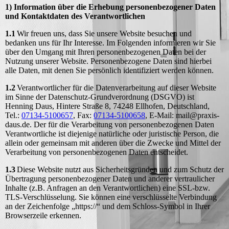
1) Information über die Erhebung personenbezogener Daten
und Kontaktdaten des Verantwortlichen
1.1
Wir freuen uns, dass Sie unsere Website besuchen und
bedanken uns für Ihr Interesse. Im Folgenden informieren wir Sie
über den Umgang mit Ihren personenbezogenen Daten bei der
Nutzung unserer Website. Personenbezogene Daten sind hierbei
alle Daten, mit denen Sie persönlich identifiziert werden können.
1.2
Verantwortlicher für die Datenverarbeitung auf dieser Website
im Sinne der Datenschutz-Grundverordnung (DSGVO) ist
Henning Daus, Hintere Straße 8, 74248 Ellhofen, Deutschland,
Tel.:
07134-5100657
, Fax:
07134-5100658
, E-Mail: mail@praxis-
daus.de. Der für die Verarbeitung von personenbezogenen Daten
Verantwortliche ist diejenige natürliche oder juristische Person, die
allein oder gemeinsam mit anderen über die Zwecke und Mittel der
Verarbeitung von personenbezogenen Daten entscheidet.
1.3
Diese Website nutzt aus Sicherheitsgründen und zum Schutz der
Übertragung personenbezogener Daten und anderer vertraulicher
Inhalte (z.B. Anfragen an den Verantwortlichen) eine SSL-bzw.
TLS-Verschlüsselung. Sie können eine verschlüsselte Verbindung
an der Zeichenfolge „https://“ und dem Schloss-Symbol in Ihrer
Browserzeile erkennen.