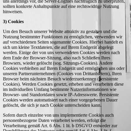
uns allerdings vor, die Server-Logfiles nachträglich zu überprüfen,
sollten konkrete Anhaltspunkte auf eine rechtswidrige Nutzung
hinweisen.
3) Cookies
Um den Besuch unserer Website attraktiv zu gestalten und die
Nutzung bestimmter Funktionen zu ermöglichen, verwenden wir
auf verschiedenen Seiten sogenannte Cookies. Hierbei handelt es
sich um kleine Textdateien, die auf Ihrem Endgerät abgelegt
werden. Einige der von uns verwendeten Cookies werden nach
dem Ende der Browser-Sitzung, also nach Schließen Ihres
Browsers, wieder gelöscht (sog. Sitzungs-Cookies). Andere
Cookies verbleiben auf Ihrem Endgerät und ermöglichen uns oder
unseren Partnerunternehmen (Cookies von Drittanbietern), Ihren
Browser beim nächsten Besuch wiederzuerkennen (persistente
Cookies). Werden Cookies gesetzt, erheben und verarbeiten diese
im individuellen Umfang bestimmte Nutzerinformationen wie
Browser- und Standortdaten sowie IP-Adresswerte. Persistente
Cookies werden automatisiert nach einer vorgegebenen Dauer
gelöscht, die sich je nach Cookie unterscheiden kann.
Sofern durch einzelne von uns implementierte Cookies auch
personenbezogene Daten verarbeitet werden, erfolgt die
Verarbeitung gemäß Art. 6 Abs. 1 lit. b DSGVO entweder zur
Durchführung des Vertrages oder gemäß Art. 6 Abs. 1 lit. f